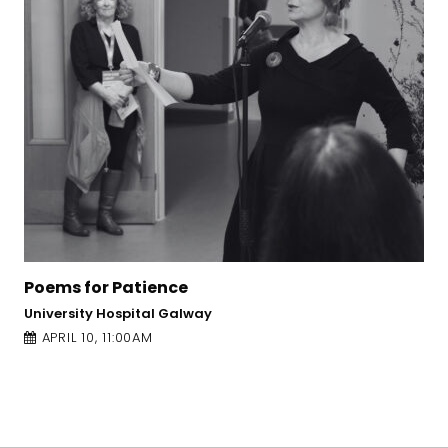
Richard Scott: Advanced Poetry W
Hauntings and Intertextuality
O’Donoghue Theatre, University of Galway
APRIL 12, 11:00AM