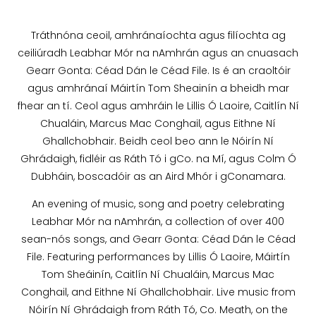
Tráthnóna ceoil, amhránaíochta agus filíochta ag
ceiliúradh Leabhar Mór na nAmhrán agus an cnuasach
Gearr Gonta: Céad Dán le Céad File. Is é an craoltóir
agus amhránaí Máirtín Tom Sheainín a bheidh mar
fhear an tí. Ceol agus amhráin le Lillis Ó Laoire, Caitlín Ní
Chualáin, Marcus Mac Conghail, agus Eithne Ní
Ghallchobhair. Beidh ceol beo ann le Nóirín Ní
Ghrádaigh, fidléir as Ráth Tó i gCo. na Mí, agus Colm Ó
Dubháin, boscadóir as an Aird Mhór i gConamara.
An evening of music, song and poetry celebrating
Leabhar Mór na nAmhrán, a collection of over 400
sean-nós songs, and Gearr Gonta: Céad Dán le Céad
File. Featuring performances by Lillis Ó Laoire, Máirtín
Tom Sheáinín, Caitlín Ní Chualáin, Marcus Mac
Conghail, and Eithne Ní Ghallchobhair. Live music from
Nóirín Ní Ghrádaigh from Ráth Tó, Co. Meath, on the