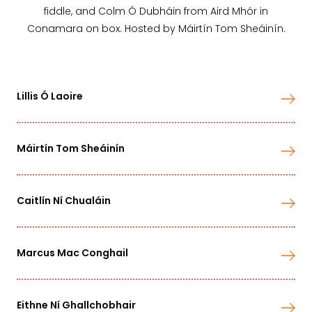
fiddle, and Colm Ó Dubháin from Aird Mhór in
Conamara on box. Hosted by Máirtín Tom Sheáinín.
Lillis Ó Laoire
Máirtín Tom Sheáinín
Caitlín Ní Chualáin
Marcus Mac Conghail
Eithne Ní Ghallchobhair